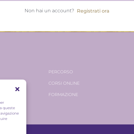
Non hai un account?
Registrati ora
PERCORSO
CORSI ONLINE
FORMAZIONE
per
 a queste
navigazione
luire