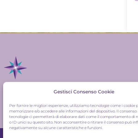
info@jessicapellegrino.com
Gestisci Consenso Cookie
P.IVA: 09199750960
Per fornire le migliori esperienze, utilizziamo tecnologie come i cookie 
memorizzare e/o accedere alle informazioni del dispositivo. Il consenso
tecnologie ci permetterà di elaborare dati come il comportamento di 
o ID unici su questo sito. Non acconsentire o ritirare il consenso può inf
negativamente su alcune caratteristiche e funzioni.
Privacy Policy
|
Termini e condizioni
|
Cookie Policy