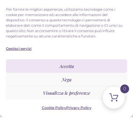
Per fornire le migliori esperienze, utilizziamo tecnologie come i
cookie per memorizzare e/o accedere alle informazioni del
Benvenuta!
dispositivo. Il consenso a queste tecnologie ci permetterà di
elaborare dati come il comportamento di navigazione o ID unici su
questo sito. Non acconsentire o ritirare il consenso può influire
Sono felice di averti qui!
00:00
negativamente su alcune caratteristiche e funzioni.
Il tuo cammino comincia qui
00:00
Gestisci servizi
Illumina il tuo canale di
Accetta
manifestazione
Nega
0
Accedi alla sessione via Zoom
Visualizza le preferenze
ID riunione:
812 9541 5418
Cookie Policy
Privacy Policy
Passcode:
249971