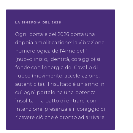
LA SINERGIA DEL 2026
Ogni portale del 2026 porta una
doppia amplificazione: la vibrazione
numerologica dell’Anno dell’1
(nuovo inizio, identità, coraggio) si
fonde con l’energia del Cavallo di
Fuoco (movimento, accelerazione,
autenticità). Il risultato è un anno in
cui ogni portale ha una potenza
insolita — a patto di entrarci con
intenzione, presenza e il coraggio di
ricevere ciò che è pronto ad arrivare.