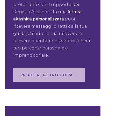
profondità con il supporto dei
Registri Akashici? In una
lettura
akashica personalizzata
puoi
ricevere messaggi diretti dalla tua
guida, chiarire la tua missione e
ricevere orientamento preciso per il
tuo percorso personale e
imprenditoriale.
PRENOTA LA TUA LETTURA →