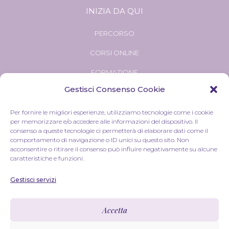
INIZIA DA QUI
PERCORSO
CORSI ONLINE
FORMAZIONE
Gestisci Consenso Cookie
Per fornire le migliori esperienze, utilizziamo tecnologie come i cookie
per memorizzare e/o accedere alle informazioni del dispositivo. Il
consenso a queste tecnologie ci permetterà di elaborare dati come il
comportamento di navigazione o ID unici su questo sito. Non
acconsentire o ritirare il consenso può influire negativamente su alcune
Privacy Policy
|
Termini e condizioni
|
Cookie Policy
caratteristiche e funzioni.
Tutti I diritti sono riservati © Jessica Pellegrino – Web design
Roxana Degiovanni
– Foto
Irina Vendemiati
Gestisci servizi
Tutti i contenuti presenti su questo sito sono ideati e curati
Accetta
da Jessica Pellegrino. Alcuni testi e immagini sono stati
sviluppati con il supporto dell’AI e revisionati personalmente