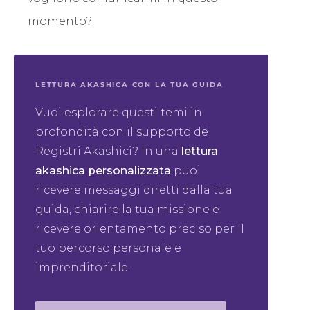
momento?
LETTURA AKASHICA CON LA TUA GUIDA
Vuoi esplorare questi temi in
profondità con il supporto dei
Registri Akashici? In una
lettura
akashica personalizzata
puoi
ricevere messaggi diretti dalla tua
guida, chiarire la tua missione e
ricevere orientamento preciso per il
tuo percorso personale e
imprenditoriale.