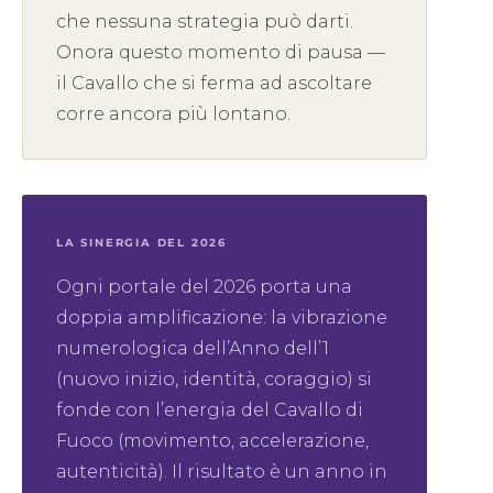
che nessuna strategia può darti.
Onora questo momento di pausa —
il Cavallo che si ferma ad ascoltare
corre ancora più lontano.
LA SINERGIA DEL 2026
Ogni portale del 2026 porta una
doppia amplificazione: la vibrazione
numerologica dell’Anno dell’1
(nuovo inizio, identità, coraggio) si
fonde con l’energia del Cavallo di
Fuoco (movimento, accelerazione,
autenticità). Il risultato è un anno in