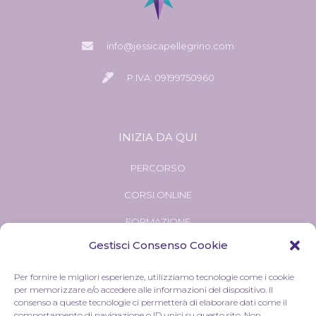
info@jessicapellegrino.com
P.IVA: 09199750960
INIZIA DA QUI
PERCORSO
CORSI ONLINE
FORMAZIONE
Gestisci Consenso Cookie
Per fornire le migliori esperienze, utilizziamo tecnologie come i cookie
per memorizzare e/o accedere alle informazioni del dispositivo. Il
consenso a queste tecnologie ci permetterà di elaborare dati come il
comportamento di navigazione o ID unici su questo sito. Non