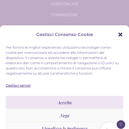
CORSI ONLINE
FORMAZIONE
Gestisci Consenso Cookie
Privacy Policy
|
Termini e condizioni
|
Cookie Policy
Per fornire le migliori esperienze, utilizziamo tecnologie come i
Tutti I diritti sono riservati © Jessica Pellegrino – Web design
cookie per memorizzare e/o accedere alle informazioni del
dispositivo. Il consenso a queste tecnologie ci permetterà di
Roxana Degiovanni
– Foto
Irina Vendemiati
elaborare dati come il comportamento di navigazione o ID unici su
questo sito. Non acconsentire o ritirare il consenso può influire
negativamente su alcune caratteristiche e funzioni.
Tutti i contenuti presenti su questo sito sono ideati e curati
da Jessica Pellegrino. Alcuni testi e immagini sono stati
Gestisci servizi
sviluppati con il supporto dell’AI e revisionati personalmente
Accetta
prima della pubblicazione, in conformità ai principi di
trasparenza previsti dal Regolamento (UE) 2024/1689 (AI
Nega
Act).
0
Visualizza le preferenze