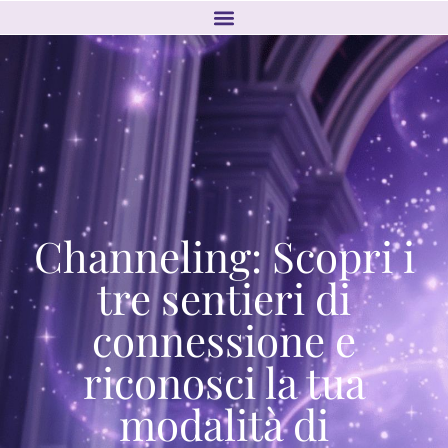
Channeling: Scopri i
tre sentieri di
connessione e
riconosci la tua
modalità di