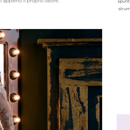
appieno il proprio valore.
spunt
strum