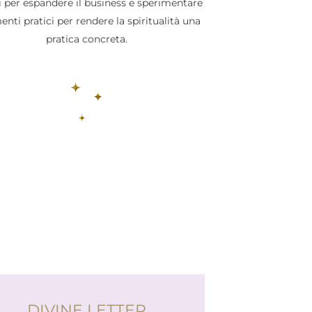
i per espandere il business e sperimentare
enti pratici per rendere la spiritualità una
pratica concreta.
DIVINE LETTER