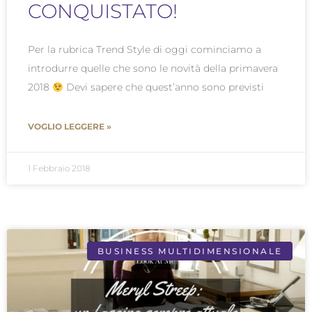
CONQUISTATO!
Per la rubrica Trend Style di oggi cominciamo a
introdurre quelle che sono le novità della primavera
2018
Devi sapere che quest’anno sono previsti
VOGLIO LEGGERE »
1 Febbraio 2018
BUSINESS MULTIDIMENSIONALE