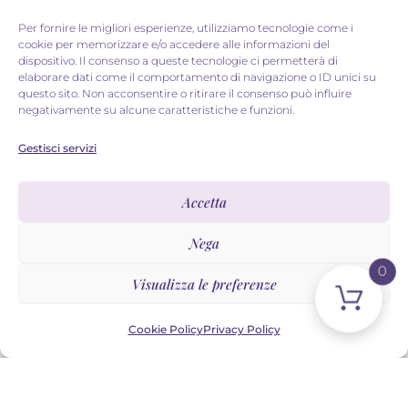
Per fornire le migliori esperienze, utilizziamo tecnologie come i
cookie per memorizzare e/o accedere alle informazioni del
dispositivo. Il consenso a queste tecnologie ci permetterà di
IL LATO OSCURO DELLO
elaborare dati come il comportamento di navigazione o ID unici su
questo sito. Non acconsentire o ritirare il consenso può influire
STILE: EVA GREEN
negativamente su alcune caratteristiche e funzioni.
Gestisci servizi
Per la rubrica “Look at me” di questa settimana
voglio proporti un’icona di cui, secondo me, se ne
Accetta
sottovaluta lo stile e sto parlando di
Nega
VOGLIO LEGGERE »
0
Visualizza le preferenze
28 Dicembre 2017
Cookie Policy
Privacy Policy