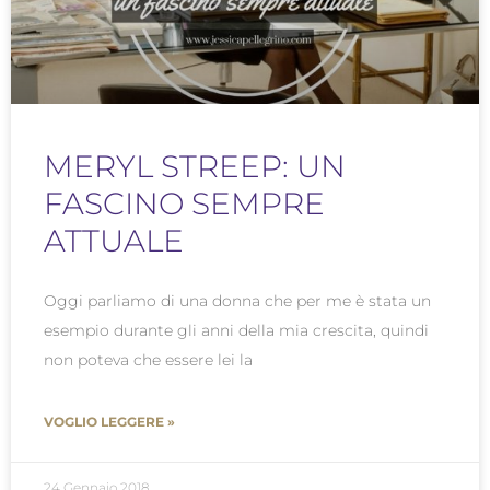
MERYL STREEP: UN
FASCINO SEMPRE
ATTUALE
Oggi parliamo di una donna che per me è stata un
esempio durante gli anni della mia crescita, quindi
non poteva che essere lei la
VOGLIO LEGGERE »
24 Gennaio 2018