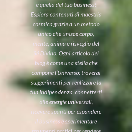
e quella del tuo business!
Esplora contenuti di maestria
cosmica grazie a un metodo
unico che unisce corpo,
mente, anima e risveglio del
Sé Divino. Ogni articolo del
blog è come una stella che
compone l’Universo: troverai
suggerimenti per realizzare la
tua indipendenza, connetterti
alle energie universali,
ricevere spunti per espandere
il business e sperimentare
strumenti pratici per rendere