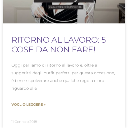
RITORNO AL LAVORO: 5
COSE DA NON FARE!
Oggi parliamo di ritorno al lavoro e, oltre a
suggerirti degli outfit perfetti per questa occasione,
è bene rispolverare anche qualche regola d’oro
riguardo alle
VOGLIO LEGGERE »
11 Gennaio 2018